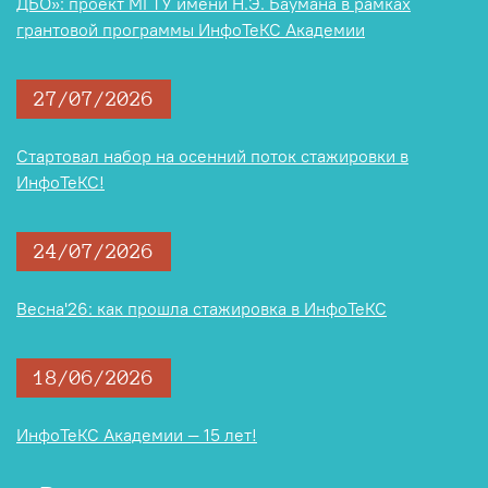
ДБО»: проект МГТУ имени Н.Э. Баумана в рамках
грантовой программы ИнфоТеКС Академии
27/07/2026
Стартовал набор на осенний поток стажировки в
ИнфоТеКС!
24/07/2026
Весна'26: как прошла стажировка в ИнфоТеКС
18/06/2026
ИнфоТеКС Академии — 15 лет!